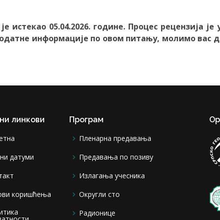
је истекао 05.04.2026. године. Процес рецензија ј
 додатне информације по овом питању, молимо вас д
ни линкови
Програм
Ор
етна
Пленарна предавања
ни датуми
Предавања по позиву
такт
Излагања учесника
ови коришћења
Округли сто
итика
Радионице
ватности