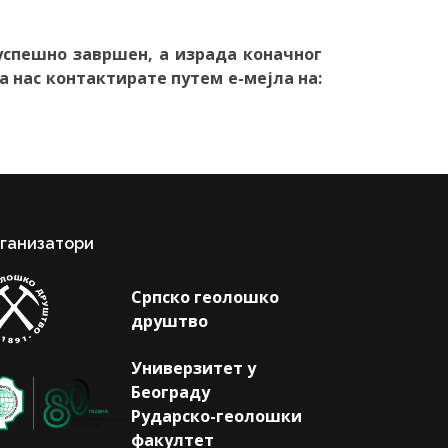
е успешно завршен, а израда коначног
а нас контактирате путем е-мејла на:
ганизатори
Српско геолошко
друштво
Универзитет у
Београду
Рударско-геолошки
факултет