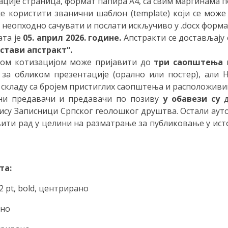
ације страница, формат папира A4, са свим маргинама п
е користити званични шаблон (template) који се може
је неопходно сачувати и послати искључиво у .docx форм
ата је
05. април 2026. године.
Апстракти се достављају
остави апстракт“.
еном котизацијом може пријавити до
три саопштења
к
за обликом презентације (орално или постер), али 
 складу са бројем пристиглих саопштења и расположиви
рни предавачи и предавачи по позиву
у обавези су
д
ису Записници Српског геолошког друштва. Остали ауто
вити рад у целини на разматрање за публиковање у исто
та:
12 pt, bold, центрирано
ано