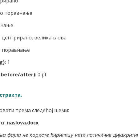
нтрирано
лево поравнање
авнање
ld, центрирано, велика слова
ево поравнање
g):
1
before/after):
0 pt
стракта.
овати према следећој шеми:
ci_naslova.docx
фајла не користе ћирилицу нити латиничне дијакритике (