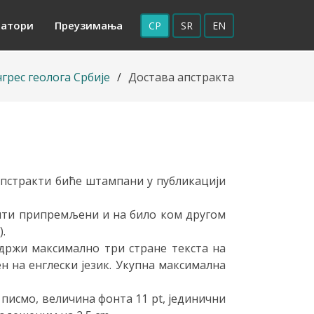
натори
Преузимања
СР
SR
EN
нгрес геолога Србије
Достава апстракта
апстракти биће штампани у публикацији
 бити припремљени и на било ком другом
).
држи максимално три стране текста на
н на енглески језик. Укупна максимална
 писмо, величина фонта 11 pt, јединични