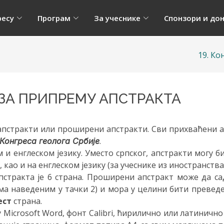
ресу
Програм
За учеснике
Спонзори и до
19. Ко
ЗА ПРИПРЕМУ АПСТРАКТА
апстракти или проширени апстракти. Сви прихваћени 
.
 Конгреса геолога Србије
м и енглеском језику. Уместо српског, апстракти могу
, као и на енглеском језику (за учеснике из иностранства
тракта је 6 страна. Проширени апстракт може да са
ма наведеним у тачки 2) и мора у целини бити преведе
ест
страна.
 Microsoft Word, фонт Calibri, ћирилично или латинично