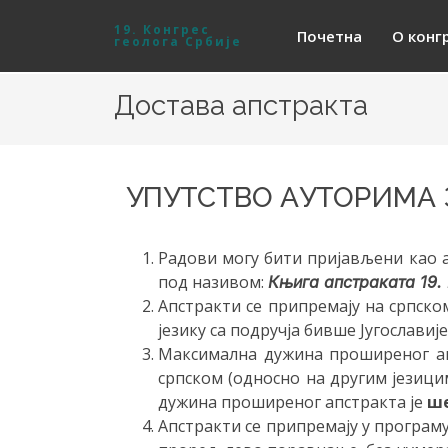
19. Конгрес
Почетна
О конг
геолога Србије
Достава апстракта
УПУТСТВО АУТОРИМА 
Радови могу бити пријављени као 
под називом:
Књига апстраката 19.
Апстракти се припремају на српско
језику са подручја бивше Југославије
Максимална дужина проширеног апс
српском (односно на другим језици
дужина проширеног апстракта је
ш
Апстракти се припремају у програму