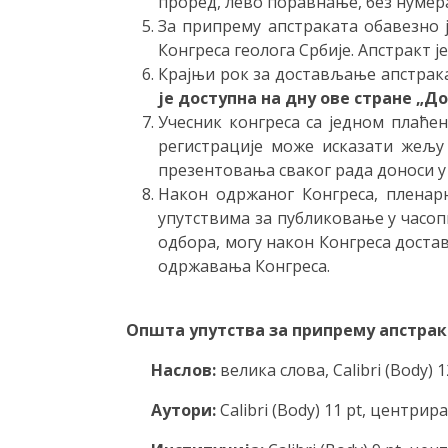
проред, лево поравнање, без нумер
За припрему апстраката обавезно ј
Конгреса геолога Србије. Апстракт 
Крајњи рок за достављање апстрак
је доступна на дну ове стране „Д
Учесник конгреса са једном плаћ
регистрације може исказати жељу 
презентовања сваког рада доноси у
Након одржаног Конгреса, плена
упутствима за публиковање у часоп
одбора, могу након Конгреса доста
одржавања Конгреса.
Општа упутства за припрему апстрак
Наслов:
велика слова, Calibri (Body) 
Аутори:
Calibri (Body) 11 pt, центрир