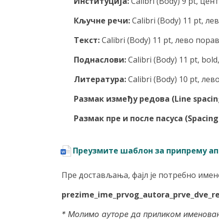
Институција:
Calibri (Body) 9 pt, це
Кључне речи:
Calibri (Body) 11 pt, 
Текст:
Calibri (Body) 11 pt, лево пор
Поднаслови:
Calibri (Body) 11 pt, bo
Литература:
Calibri (Body) 10 pt, л
Размак између редова (Line spacin
Размак пре и после пасуса (Spacing 
Преузмите шаблон за припрему ап
Пре достављања, фајл је потребно имен
prezime_ime_prvog_autora_prve_dve_re
* Молимо ауторе да приликом именовања 