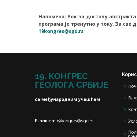
Напомена: Рок за доставу апстракта 
програма је тренутно у току. За све
19kongres@sgd.rs
19. КОНГРЕС
Корис
ГЕОЛОГА СРБИЈЕ
Поч
Важ
са међународним учешћем
Кон
Усл
Е-пошта:
19kongres@sgd.rs
Пол
при