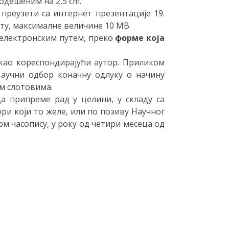
одешеним на 2,5 cm.
 преузети са интернет презентације 19.
ату, максималне величине 10 MB.
 електронским путем, преко
форме која
ао кореспондирајући аутор. Приликом
Научни одбор коначну одлуку о начину
м слотовима.
а припреме рад у целини, у складу са
ри који то желе, или по позиву Научног
м часопису, у року од четири месеца од