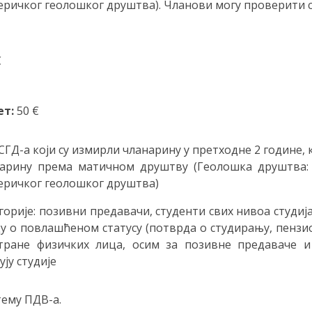
еричког геолошког друштва). Чланови могу проверити с
€
ет:
50 €
ГД-а који су измирли чланарину у претходне 2 године, 
арину према матичном друштву (Геолошка друштва: М
еричког геолошког друштва)
орије: позивни предавачи, студенти свих нивоа студија
ду о повлашћеном статусу (потврда о студирању, пензи
тране физичких лица, осим за позивне предаваче и
ју студије
тему ПДВ-а.