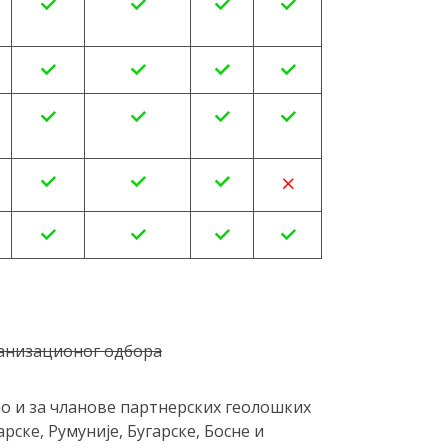
ганизационог одбора
ао и за чланове партнерских геолошких
ке, Румуније, Бугарске, Босне и