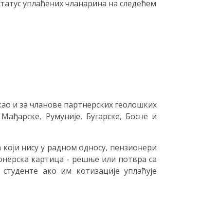
татус уплаћених чланарина на следећем
као и за чланове партнерских геолошких
ађарске, Румуније, Бугарске, Босне и
 који нису у радном односу, пензионери
онерска картица - решње или потвра са
 студенте ако им котизације уплаћује