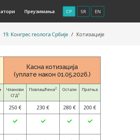
натори
Преузимања
СР
SR
EN
19. Конгрес геолога Србије
Котизације
Касна котизација
(уплате након 01.05.2026.)
2
а
Чланови
Повлашћенa
Остали
Пратња
1
СГД
250 €
230 €
280 €
200 €