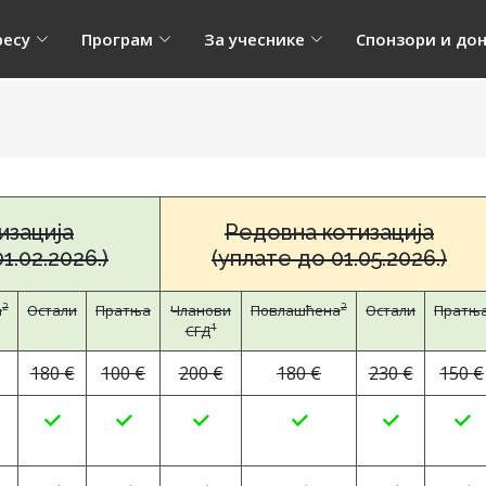
ресу
Програм
За учеснике
Спонзори и до
изација
Редовна котизација
1.02.2026.)
(уплате до 01.05.2026.)
2
2
a
Остали
Пратња
Чланови
Повлашћенa
Остали
Пратњ
1
СГД
180 €
100 €
200 €
180 €
230 €
150 €