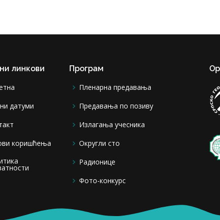
ни линкови
Програм
Ор
етна
Пленарна предавања
ни датуми
Предавања по позиву
такт
Излагања учесника
ови коришћења
Округли сто
итика
Радионице
ватности
Фото-конкурс