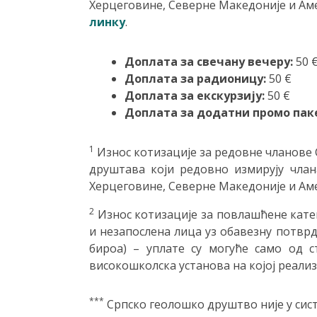
Херцеговине, Северне Македоније и Ам
линку
.
Доплата за свечану вечеру:
50 
Доплата за радионицу:
50 €
Доплата за екскурзију:
50 €
Доплата за додатни промо пак
1
Износ котизације за редовне чланове С
друштава који редовно измирују члан
Херцеговине, Северне Македоније и Ам
2
Износ котизације за повлашћене катег
и незапослена лица уз обавезну потвр
бироа) – уплате су могуће само од с
високошколска установа на којој реализу
***
Српско геолошко друштво није у сис