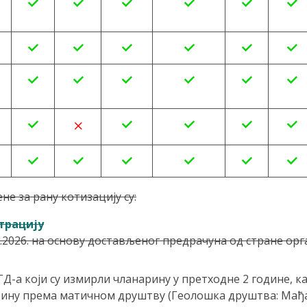
е за рану котизацију су:
трацију
2.2026. на основу достављеног предрачуна од стране ор
Д-а који су измирли чланарину у претходне 2 године, к
ину према матичном друштву (Геолошка друштва: Мађарс