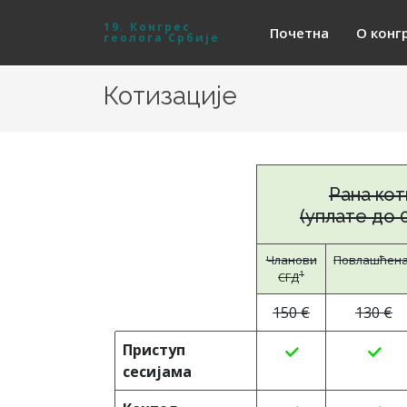
19. Конгрес
Почетна
О конг
геолога Србије
Котизације
Рана кот
(уплате до 0
Чланови
Повлашћен
1
СГД
150 €
130 €
Приступ
сесијама