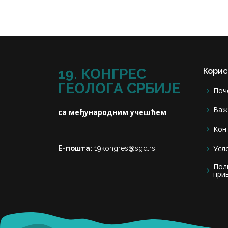
19. КОНГРЕС
Корис
ГЕОЛОГА СРБИЈЕ
Поч
Важ
са међународним учешћем
Кон
Усл
Е-пошта:
19kongres@sgd.rs
Пол
при