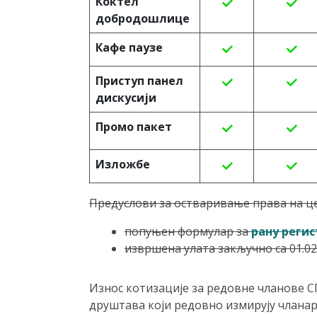
Коктел
добродошлице
Кафе паузе
Приступ панел
дискусији
Промо пакет
Изложбе
Предуслови за остваривање права на цен
попуњен формулар за
рану регис
извршена улата закључно са 01.0
Износ котизације за редовне чланове СГ
друштава који редовно измирују чланар