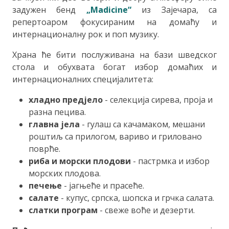
задужен бенд
„Madicine“
из Зајечара, са
репертоаром фокусираним на домаћу и
интернационалну рок и поп музику.
Храна ће бити послуживана на бази шведског
стола и обухвата богат избор домаћих и
интернационалних специјалитета:
хладно предјело
- селекција сирева, проја и
разна пецива.
главна јела
- гулаш са качамаком, мешани
роштиљ са прилогом, вариво и гриловано
поврће.
риба и морски плодови
- пастрмка и избор
морских плодова.
печење
- јагњеће и прасеће.
салате
- купус, српска, шопска и грчка салата.
слатки програм
- свеже воће и дезерти.