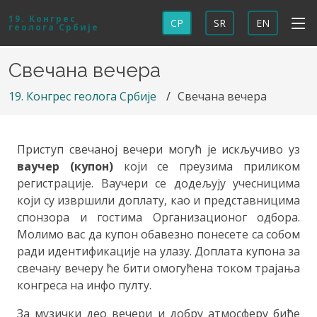
19. Конгрес
СР
SR
EN
геолога Србије
Свечана вечера
19. Конгрес геолога Србије
Свечана вечера
Приступ свечаној вечери могућ је искључиво уз
ваучер (купон)
који се преузима приликом
регистрације. Ваучери се додељују учесницима
који су извршили доплату, као и представницима
спонзора и гостима Организационог одбора.
Молимо вас да купон обавезно понесете са собом
ради идентификације на улазу. Доплата купона за
свечану вечеру ће бити омогућена током трајања
конгреса на инфо пулту.
За музички део вечери и добру атмосферу биће