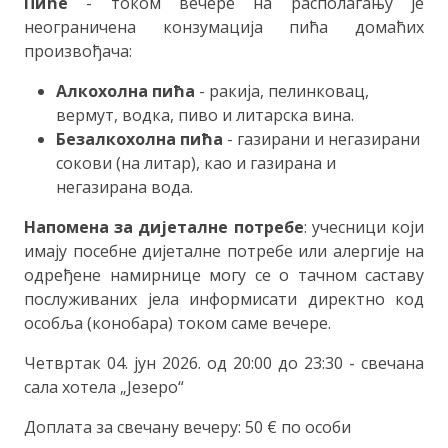
Пиће
- током вечере на располагању је
неограничена конзумација пића домаћих
произвођача:
Алкохолна пића
- ракија, пелинковац,
вермут, водка, пиво и литарска вина.
Безалкохолна пића
- газирани и негазирани
сокови (на литар), као и газирана и
негазирана вода.
Напомена за дијеталне потребе
: учесници који
имају посебне дијеталне потребе или алергије на
одређене намирнице могу се о тачном саставу
послуживаних јела информисати директно код
особља (конобара) током саме вечере.
Четвртак 04. јун 2026. од 20:00 до 23:30 - свечана
сала хотела „Језеро“
Доплата за свечану вечеру: 50 € по особи