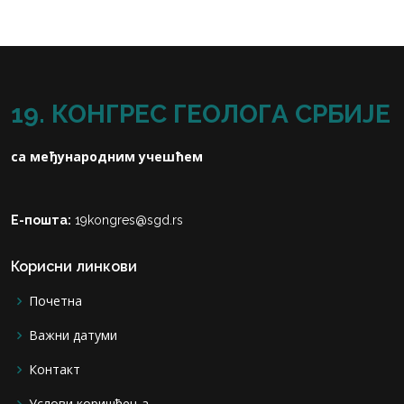
19. КОНГРЕС ГЕОЛОГА СРБИЈЕ
са међународним учешћем
Е-пошта:
19kongres@sgd.rs
Корисни линкови
Почетна
Важни датуми
Контакт
Услови коришћења